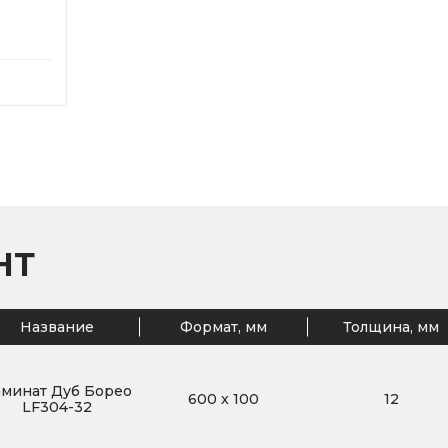
НТ
Название
Формат, мм
Толщина, мм
минат Дуб Борео
600
x
100
12
LF304-32