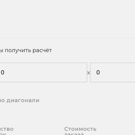
ы получить расчёт
х
по диагонали
ство
Стоимость
ок
заказа