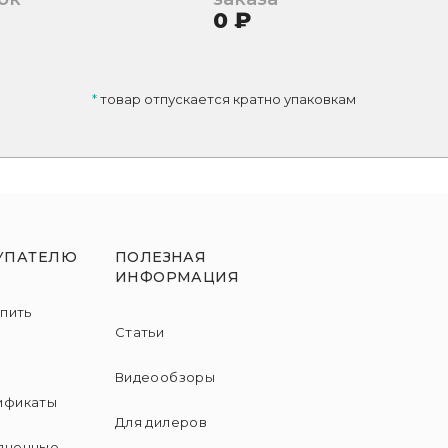
0
₽
*
товар отпускается кратно упаковкам
УПАТЕЛЮ
ПОЛЕЗНАЯ
ИНФОРМАЦИЯ
упить
Статьи
и
Видеообзоры
ификаты
Для дилеров
лненные