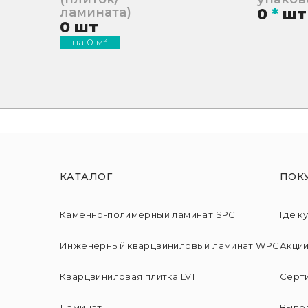
ламината)
0
*
шт
0
шт
на
0
м²
КАТАЛОГ
ПОК
Каменно-полимерный ламинат SPC
Где к
Инженерный кварцвиниловый ламинат WPC
Акци
Кварцвиниловая плитка LVT
Серт
Ламинат
Выпо