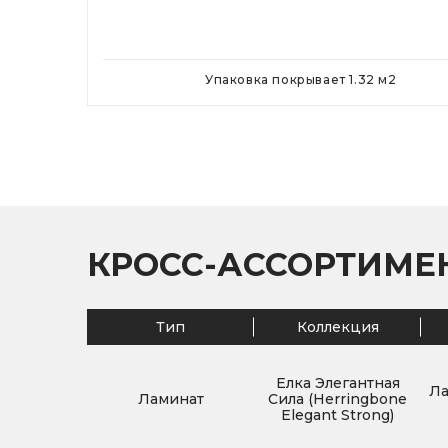
Упаковка покрывает
1.32
м
2
КРОСС-АССОРТИМЕ
Тип
Коллекция
Елка Элегантная
Ла
Ламинат
Сила (Herringbone
Elegant Strong)