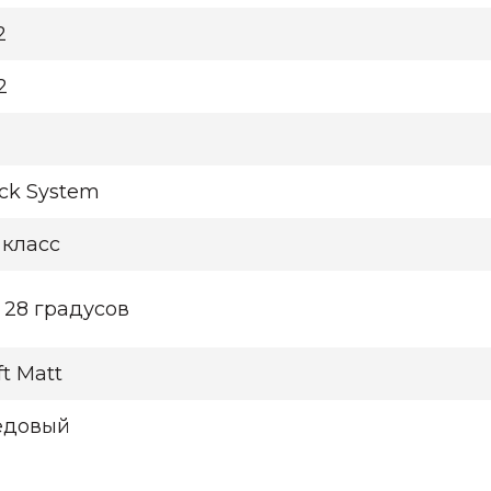
2
2
ick System
 класс
 28 градусов
ft Matt
едовый