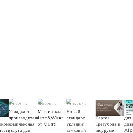
16.07.2026
01.07.2026
25.06.2026
16.06.2026
11.0
аем
Укладка от
Мастер-класс
Новый
Лекция
Мер
производителя:
Line&Wine
стандарт
Сергея
для
чному
комплексная
от Qusti
укладки:
Трегубова в
диз
еству!
услуга для
замковый
шоуруме
Alp