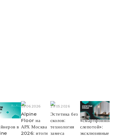
6.2026
09.06.2026
29.05.2026
29.05.2026
оприятие
Alpine
Эстетика без
Борьба со
Floor на
сколов:
«смартфонной
айнеров в
АРХ Москва
технология
слепотой»:
ine
2026: итоги
замеса
эксклюзивные