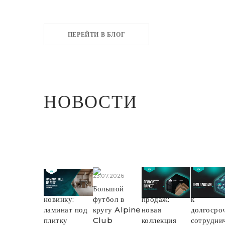
ПЕРЕЙТИ В БЛОГ
НОВОСТИ
04.08.2026
23.07.2026
22.07.2026
16.07.2026
Встречайте
Большой
Старт
Приглаш
новинку:
футбол в
продаж:
к
ламинат под
кругу Alpine
новая
долгосро
плитку
Club
коллекция
сотруднич