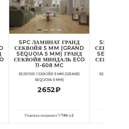
SPC ЛАМИНАТ ГРАНД
SPC ЛАМИ
D
СЕКВОЙЯ 5 MM (GRAND
СЕКВОЙЯ 5
Д
SEQUOIA 5 MM) ГРАНД
SEQUOIA 5
CO
СЕКВОЙЯ МИНДАЛЬ ECO
СЕКВОЙЯ Г
11-608 MC
11-7
ВЕЛИЧИЕ СЕКВОЙИ 5 MM (GRAND
ВЕЛИЧИЕ СЕКВО
SEQUOIA 5 MM)
SEQUOI
2652
₽
26
Упаковка покрывает
1.786
м
2
Упаковка пок