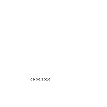
09.06.2026
Серый ламинат — современ
вашего дома