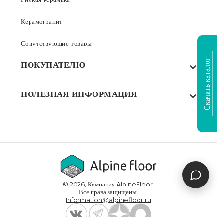
Керамогранит
Сопутствующие товары
Скачать каталог
ПОКУПАТЕЛЮ
Где купить
ПОЛЕЗНАЯ ИНФОРМАЦИЯ
Акции
Статьи
Сертификаты
Видеообзоры
Выполненные проекты
Для дилеров
Доставка и оплата
© 2026, Компания AlpineFloor.
Инструкции по укладке
Все права защищены.
Information@alpinefloor.ru
О компании
Часто задаваемые вопросы