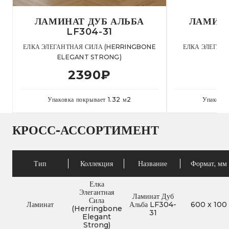
ЛАМИНАТ ДУБ АЛЬБА
ЛАМИНА
LF304-31
L
ЕЛКА ЭЛЕГАНТНАЯ СИЛА (HERRINGBONE
ЕЛКА ЭЛЕГАН
ELEGANT STRONG)
E
2390
₽
Упаковка покрывает
1.32
м
2
Упаковк
КРОСС-АССОРТИМЕНТ
Тип
Коллекция
Название
Формат, мм
Елка
Элегантная
Ламинат Дуб
Сила
Ламинат
Альба LF304-
600
x
100
(Herringbone
31
Elegant
Strong)