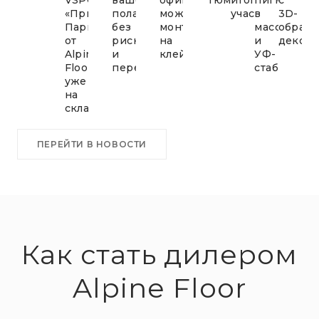
«Приоритет
пола
можно
участия
в
3D-
Паркет»
без
монтировать
массе
образ
от
рисков
на
и
декор
Alpine
и
клей
УФ-
Floor
переплат!
стабильнос
уже
на
складе!
ПЕРЕЙТИ В НОВОСТИ
Как стать дилером
Alpine Floor