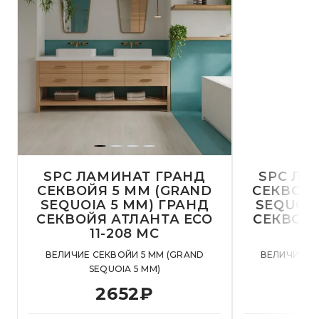
SPC ЛАМИНАТ ГРАНД
SPC ЛА
СЕКВОЙЯ 5 MM (GRAND
СЕКВОЙЯ
SEQUOIA 5 MM) ГРАНД
SEQUOIA
СЕКВОЙЯ АТЛАНТА ECO
СЕКВОЙ
11-208 MC
1
ВЕЛИЧИЕ СЕКВОЙИ 5 MM (GRAND
ВЕЛИЧИЕ С
SEQUOIA 5 MM)
SE
2652
₽